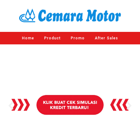
Home
Product
Promo
After Sales