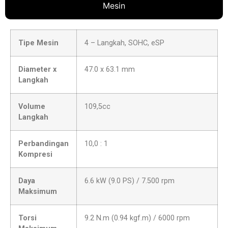
Mesin
Tipe Mesin
4 – Langkah, SOHC, eSP
Diameter x
47.0 x 63.1 mm
Langkah
Volume
109,5cc
Langkah
Perbandingan
10,0 : 1
Kompresi
Daya
6.6 kW (9.0 PS) / 7.500 rpm
Maksimum
Torsi
9.2 N.m (0.94 kgf.m) / 6000 rpm